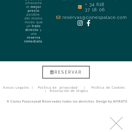
ofrecerte
+ 34 618
el
mejor
37 18 06
precio
posible,
reservas@cisnespalace.com
del mismo
modo que
un
trato
directo
y
una
reserva
inmediata
.
RESERVAR
Avisos Legales
|
Política de privacidad
|
Política de Cookies
|
Resolución de litigios
© Cisnes Palace2026 Reservados todos los derechos. Design by
AVIRATO