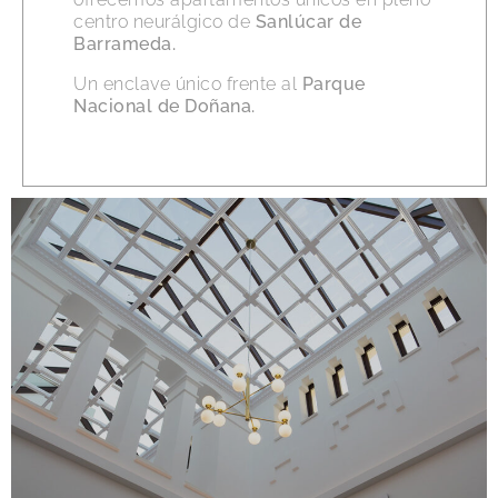
centro neurálgico de
Sanlúcar de
Barrameda.
Un enclave único frente al
Parque
Nacional de Doñana.