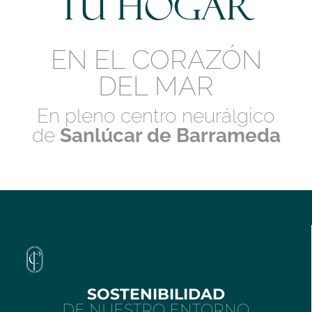
tu hogar
EN EL CORAZÓN
DEL MAR
En pleno centro neurálgico
de
Sanlúcar de Barrameda
SOSTENIBILIDAD
DE NUESTRO ENTORNO