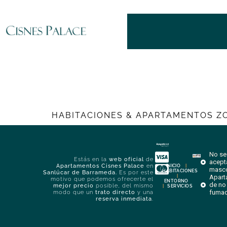
HABITACIONES & APARTAMENTOS
Z
No se
Estás en la
web oficial
de
acept
Apartamentos Cisnes Palace
en
INICIO
|
masc
HABITACIONES
Sanlúcar de Barrameda.
Es por este
|
Apart
motivo que podemos ofrecerte el
ENTORNO
de no
mejor precio
posible, del mismo
|
SERVICIOS
fuma
modo que un
trato directo
y una
reserva inmediata
.