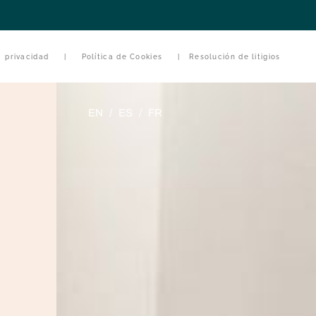
e privacidad
|
Política de Cookies
|
Resolución de litigios
EN
/
ES
/
FR