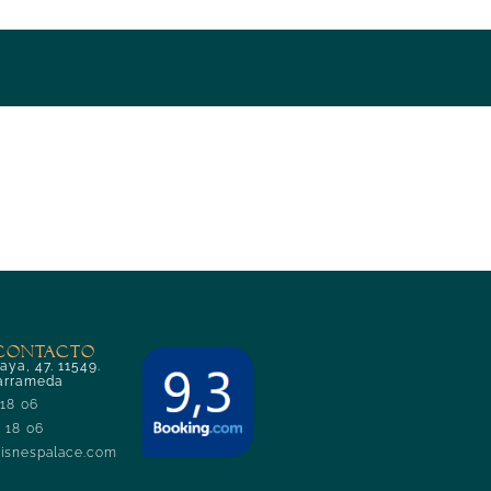
 CONTACTO
aya, 47. 11549.
arrameda
 18 06
7 18 06
isnespalace.com