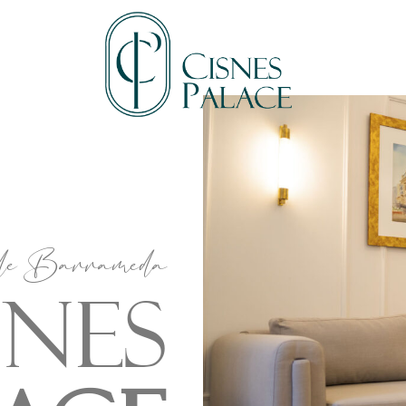
 de Barrameda
snes