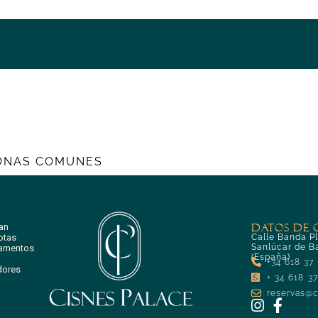
ONAS COMUNES
an
DATOS DE
otas
Calle Banda Pl
Sanlúcar de B
amentos
(España)
+34 618 37
dores
+ 34 618 3
reservas@c